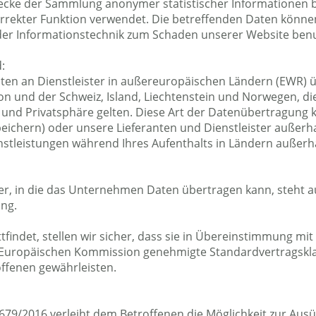
ecke der Sammlung anonymer statistischer Informationen 
rekter Funktion verwendet. Die betreffenden Daten können 
n der Informationstechnik zum Schaden unserer Website ben
:
ten an Dienstleister in außereuropäischen Ländern (EWR) 
 und der Schweiz, Island, Liechtenstein und Norwegen, die
 und Privatsphäre gelten. Diese Art der Datenübertragung k
peichern) oder unsere Lieferanten und Dienstleister außer
stleistungen während Ihres Aufenthalts in Ländern außer
änder, in die das Unternehmen Daten übertragen kann, steht 
ng.
findet, stellen wir sicher, dass sie in Übereinstimmung mi
r Europäischen Kommission genehmigte Standardvertragsklau
ffenen gewährleisten.
79/2016 verleiht dem Betroffenen die Möglichkeit zur Aus