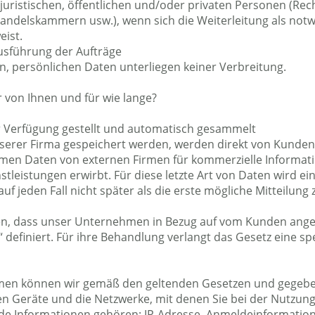
 juristischen, öffentlichen und/oder privaten Personen (Rec
andelskammern usw.), wenn sich die Weiterleitung als not
eist.
Ausführung der Aufträge
n, persönlichen Daten unterliegen keiner Verbreitung.
von Ihnen und für wie lange?
r Verfügung gestellt und automatisch gesammelt
nserer Firma gespeichert werden, werden direkt von Kunden
en Daten von externen Firmen für kommerzielle Informati
leistungen erwirbt. Für diese letzte Art von Daten wird ei
uf jeden Fall nicht später als die erste mögliche Mitteilung 
n, dass unser Unternehmen in Bezug auf vom Kunden ange
l“ definiert. Für ihre Behandlung verlangt das Gesetz eine sp
rmen können wir gemäß den geltenden Gesetzen und gegebe
n Geräte und die Netzwerke, mit denen Sie bei der Nutzun
nde Informationen gehören: IP-Adresse, Anmeldeinformation